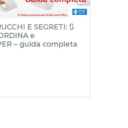
UCCHI E SEGRETI: 🔃
.ORDINA e
ER – guida completa
e
i
iteTRUCCHIeSEGRETI