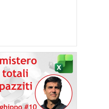
e
i
iteTRUCCHIeSEGRETI
mica