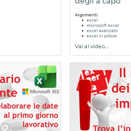
degli a capo
Argomenti:
excel
microsoft excel
excel avanzato
excel in pillole
EXCELoltreognilimit
Vai al video...
EXCELtrucchiesegret
xls
xlsx
excel tips
GRETI
EXCELoltreognilim
controllo di gestione
excel facile
excel tutorial italiano
excel magico
microsoft 365
box di testo
casella di testo dina
gestire gli a capo
funzione CONCAT