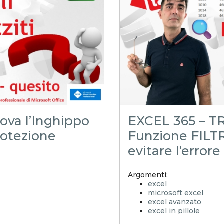
excel magico
excel tutorial italiano
microsoft 365
excel 365
trova l'inghippo
inghippo
enigma
protezione del foglio
colonne nascoste
ova l’Inghippo
EXCEL 365 – T
rotezione
Funzione FILTRO
evitare l’errore
Argomenti:
excel
microsoft excel
excel avanzato
excel in pillole
EXCELoltreognilimit