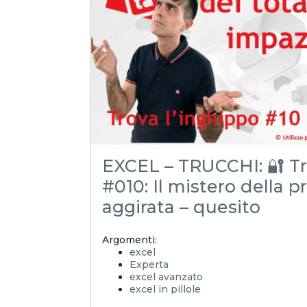
excel magico
microsoft 365
giorno lavorativo
scadenzario automatico
funzioni temporali
escludere festivi
Modelli pronti
EXCEL – TRUCCHI: 🔐 Tr
#010: Il mistero della p
aggirata – quesito
Argomenti:
excel
Experta
excel avanzato
excel in pillole
xlsx