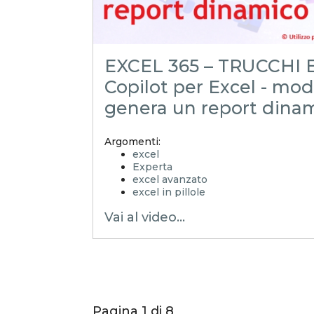
EXCEL 365 – TRUCCHI E
Copilot per Excel - mod
genera un report dina
Argomenti:
excel
Experta
excel avanzato
excel in pillole
xlsx
Vai al video...
excel tutorial ita
excel tutorial
excel tricks
excel tips
excel trucchi
excel segreti
emmanuele vietti
excel facile
Pagina 1 di 8