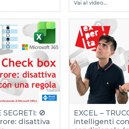
Vai al video...
EXCELtrucchiesegret
xls
xlsx
excel tips
EXCELoltreognilim
controllo di gestione
excel facile
excel tutorial italiano
excel magico
microsoft 365
funzione filtro
filtro
criteri opzionali
 SEGRETI: 🚫
EXCEL – TRUCCH
ore: disattiva
intelligenti co