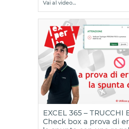
Vai al video...
excel tutorial ita
excel tutorial
excel tricks
excel tips
excel trucchi
excel segreti
emmanuele vietti
excel facile
excel magico
excel tutorial italiano
microsoft 365
excel 365
trova l'inghippo
inghippo
enigma
protezione del foglio
colonne nascoste
EXCEL 365 – TRUCCHI E
Check box a prova di err