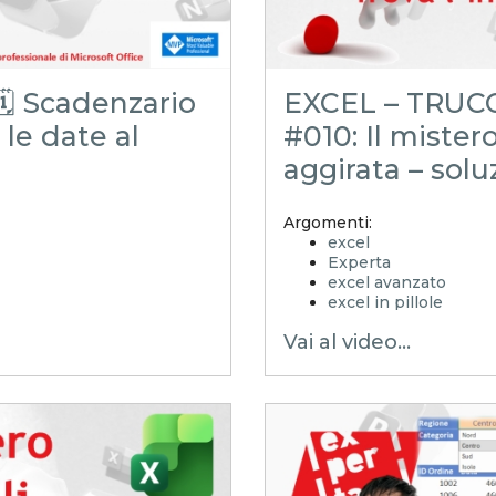
️ Scadenzario
EXCEL – TRUCCH
 le date al
#010: Il mister
aggirata – solu
Argomenti:
excel
Experta
excel avanzato
excel in pillole
xlsx
Vai al video...
excel tutorial ita
excel tutorial
excel tricks
excel tips
GRETI
excel trucchi
excel segreti
emmanuele vietti
excel facile