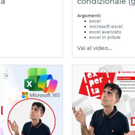
la
condizionale (
Argomenti:
excel
microsoft excel
excel avanzato
excel in pillole
EXCELoltreognilimit
Vai al video...
EXCELtrucchiesegret
xls
xlsx
excel tips
GRETI
EXCELoltreognilim
controllo di gestione
excel facile
excel tutorial italiano
excel magico
microsoft 365
formattazione condi
alert inserimento
Modelli pronti