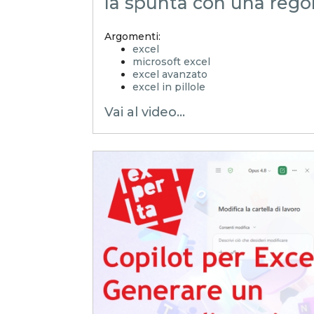
la spunta con una rego
Argomenti:
excel
microsoft excel
excel avanzato
excel in pillole
EXCELoltreognilimite
Vai al video...
EXCELtrucchiesegreti
xls
xlsx
excel tips
EXCELoltreognilimiteTRUCCHIeSE
controllo di gestione
excel facile
excel tutorial italiano
excel magico
microsoft 365
check box
convalida dati
impedire selezione
verifica condizioni
impedire spunta