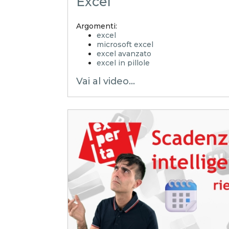
Excel
Argomenti:
excel
microsoft excel
excel avanzato
excel in pillole
EXCELoltreognilimite
Vai al video...
EXCELtrucchiesegreti
xls
xlsx
excel tips
EXCELoltreognilimiteTRUCCHIeSE
controllo di gestione
excel facile
excel tutorial italiano
excel magico
microsoft 365
formattazione condizionale
alert inserimento
scadenzario
formattazione dinamica scadenze
Funzione OGGI
Modelli pronti