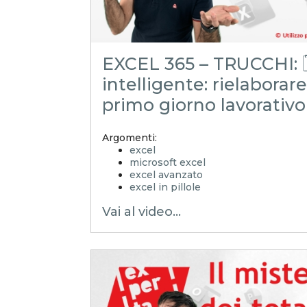
EXCEL 365 – TRUCCHI: 
intelligente: rielaborare
primo giorno lavorativo
Argomenti:
excel
microsoft excel
excel avanzato
excel in pillole
EXCELoltreognilimite
Vai al video...
EXCELtrucchiesegreti
xls
xlsx
excel tips
EXCELoltreognilimiteTRUCCHIeSE
controllo di gestione
excel facile
excel tutorial italiano