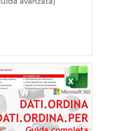
guida avanzata)
e
i
iteTRUCCHIeSEGRETI
zionale