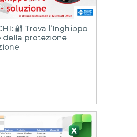
I: 🔐 Trova l’Inghippo
o della protezione
zione