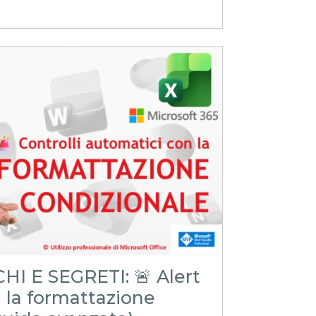
i
iteTRUCCHIeSEGRETI
I E SEGRETI: 🚨 Alert
n la formattazione