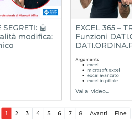
 SEGRETI: 🤖
EXCEL 365 – TR
alità modifica:
Funzioni DATI
mico
DATI.ORDINA.P
Argomenti:
excel
microsoft excel
excel avanzato
excel in pillole
EXCELoltreognilimit
Vai al video...
EXCELtrucchiesegret
xls
xlsx
excel tips
EXCELoltreognilim
1
2
3
4
5
6
7
8
Avanti
Fine
controllo di gestione
excel facile
excel tutorial italiano