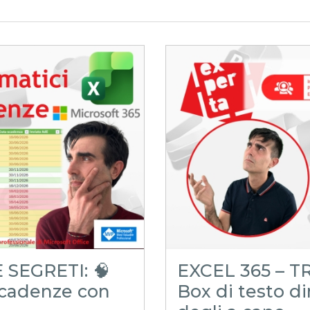
 SEGRETI: 🧠
EXCEL 365 – T
 scadenze con
Box di testo d