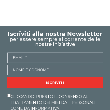
excel tips
EXCELoltreognilimiteTRUCCHIeSEGRETI
controllo di gestione
excel facile
excel tutorial italiano
excel magico
microsoft 365
giorno lavorativo
Iscriviti alla nostra Newsletter
scadenzario automatico
per essere sempre al corrente delle
funzioni temporali
nostre iniziative
escludere festivi
Modelli pronti
ISCRIVITI
CLICCANDO, PRESTO IL CONSENSO AL
TRATTAMENTO DEI MIEI DATI PERSONALI
COME DA
INFORMATIVA
.