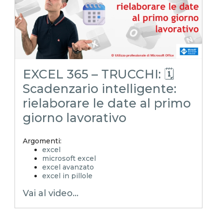
EXCEL 365 – TRUCCHI: 🗓️
Scadenzario intelligente:
rielaborare le date al primo
giorno lavorativo
Argomenti:
excel
microsoft excel
excel avanzato
excel in pillole
EXCELoltreognilimite
Vai al video...
EXCELtrucchiesegreti
xls
xlsx