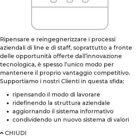
2
Stretta collaborazione
Ripensare e reingegnerizzare i processi
Per questo, tutti i nostri progetti prevedono una
aziendali di line e di staff, soprattutto a fronte
stretta collaborazione con gli interlocutori dell’impresa,
delle opportunità offerte dall’innovazione
affinché le nostre competenze e metodologie possano
tecnologica, è spesso l’unico modo per
interagire in modo sinergico con la conoscenza del
mantenere il proprio vantaggio competitivo.
business e delle problematiche aziendali.
Supportiamo i nostri Clienti in questa sfida:
ripensando il modo di lavorare
3
ridefinendo la struttura aziendale
aggiornando il sistema informativo
condividendo un nuovo sistema di valori
CHIUDI
Arricchimento permanente