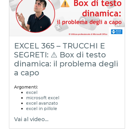
EXCEL 365 – TRUCCHI E
SEGRETI: ⚠️ Box di testo
dinamica: il problema degli
a capo
Argomenti:
excel
microsoft excel
excel avanzato
excel in pillole
EXCELoltreognilimite
Vai al video...
EXCELtrucchiesegreti
xls
xlsx