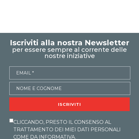
excel tips
EXCELoltreognilimiteTRUCCHIeSEGRETI
controllo di gestione
excel facile
excel tutorial italiano
excel magico
microsoft 365
box di testo
Iscriviti alla nostra Newsletter
casella di testo dinamica
per essere sempre al corrente delle
gestire gli a capo
nostre iniziative
funzione CONCAT
ISCRIVITI
CLICCANDO, PRESTO IL CONSENSO AL
TRATTAMENTO DEI MIEI DATI PERSONALI
COME DA
INFORMATIVA
.