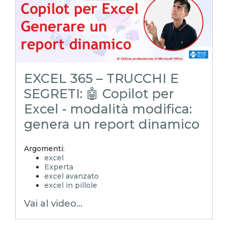
EXCEL 365 – TRUCCHI E
SEGRETI: 🤖 Copilot per
Excel - modalità modifica:
genera un report dinamico
Argomenti:
excel
Experta
excel avanzato
excel in pillole
xlsx
Vai al video...
excel tutorial ita
excel tutorial
excel tricks