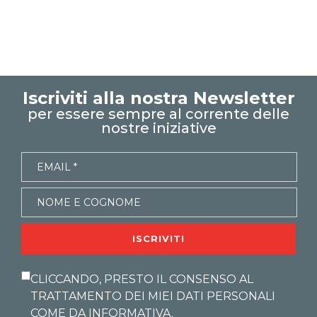
excel tips
excel trucchi
excel segreti
emmanuele vietti
excel facile
excel magico
excel tutorial italiano
funzioni matrici dinamiche
Iscriviti alla nostra Newsletter
microsoft 365
per essere sempre al corrente delle
excel 365
nostre iniziative
Copilot per Excel
edit mode
modalità modifica
generazione report
modellizzazione con copilot
ISCRIVITI
CLICCANDO, PRESTO IL CONSENSO AL
TRATTAMENTO DEI MIEI DATI PERSONALI
COME DA
INFORMATIVA
.