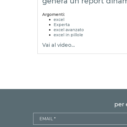
genera un report dina
Argomenti:
excel
Experta
excel avanzato
excel in pillole
xlsx
Vai al video...
excel tutorial ita
excel tutorial
excel tricks
excel tips
excel trucchi
excel segreti
emmanuele vietti
excel facile
excel magico
excel tutorial italiano
funzioni matrici dinamiche
microsoft 365
per 
excel 365
Copilot per Excel
edit mode
modalità modifica
generazione report