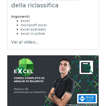
della riclassifica
Argomenti:
excel
microsoft excel
excel avanzato
excel in pillole
EXCELoltreognilimite
Vai al video...
EXCELtrucchiesegreti
xls
xlsx
excel tips
EXCELoltreognilimiteTRUCCHIeSEGRETI
excel facile
excel tutorial italiano
excel magico
emmanuele vietti
corso excel
analisi di bilancio
rendiconto finanziario
indici di bilancio
corso analisi di bilancio