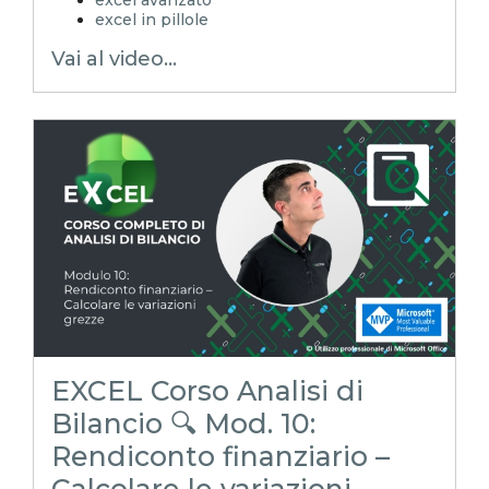
excel in pillole
EXCELoltreognilimite
Vai al video...
EXCELtrucchiesegreti
xls
xlsx
excel tips
EXCELoltreognilimiteTRUCCHIeSEGRETI
excel facile
excel tutorial italiano
excel magico
emmanuele vietti
corso excel
analisi di bilancio
rendiconto finanziario
indici di bilancio
corso analisi di bilancio
EXCEL Corso Analisi di
Bilancio 🔍 Mod. 10:
Rendiconto finanziario –