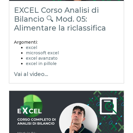
EXCEL Corso Analisi di
Bilancio 🔍 Mod. 05:
Alimentare la riclassifica
Argomenti:
excel
microsoft excel
excel avanzato
excel in pillole
EXCELoltreognilimite
Vai al video...
EXCELtrucchiesegreti
xls
xlsx
excel tips
EXCELoltreognilimiteTRUCCHIeSEGRETI
excel facile
excel tutorial italiano
excel magico
emmanuele vietti
corso excel
analisi di bilancio