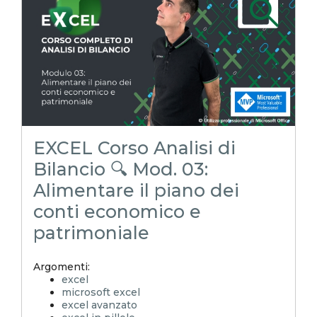
excel tutorial italiano
excel magico
emmanuele vietti
corso excel
analisi di bilancio
rendiconto finanziario
indici di bilancio
corso analisi di bilancio
EXCEL Corso Analisi di
Bilancio 🔍 Mod. 03:
Alimentare il piano dei
conti economico e
patrimoniale
Argomenti:
excel
microsoft excel
excel avanzato