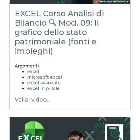
EXCEL Corso Analisi di
Bilancio 🔍 Mod. 09: Il
grafico dello stato
patrimoniale (fonti e
impieghi)
Argomenti:
excel
microsoft excel
excel avanzato
excel in pillole
EXCELoltreognilimite
Vai al video...
EXCELtrucchiesegreti
xls
xlsx
excel tips
EXCELoltreognilimiteTRUCCHIeSEGRETI
excel facile
excel tutorial italiano
excel magico