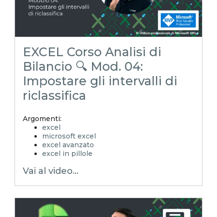
rendiconto finanziario
indici di bilancio
corso analisi di bilancio
EXCEL Corso Analisi di
Bilancio 🔍 Mod. 04:
Impostare gli intervalli di
riclassifica
Argomenti:
excel
microsoft excel
excel avanzato
excel in pillole
EXCELoltreognilimite
Vai al video...
EXCELtrucchiesegreti
xls
xlsx
excel tips
EXCELoltreognilimiteTRUCCHIeSEGRETI
excel facile