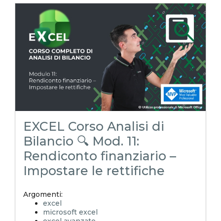
excel tips
EXCELoltreognilimiteTRUCCHIeSEGRETI
excel facile
excel tutorial italiano
excel magico
emmanuele vietti
corso excel
analisi di bilancio
rendiconto finanziario
indici di bilancio
corso analisi di bilancio
Modelli pronti
EXCEL Corso Analisi di
Bilancio 🔍 Mod. 11:
Rendiconto finanziario –
Impostare le rettifiche
Argomenti:
excel
microsoft excel
excel avanzato