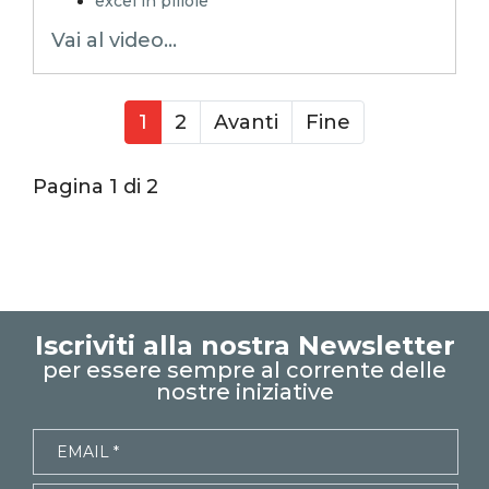
excel in pillole
EXCELoltreognilimite
Vai al video...
EXCELtrucchiesegreti
xls
xlsx
excel tips
EXCELoltreognilimiteTRUCCHIeSEGRETI
1
2
Avanti
Fine
excel facile
excel tutorial italiano
excel magico
Pagina 1 di 2
emmanuele vietti
corso excel
analisi di bilancio
rendiconto finanziario
indici di bilancio
corso analisi di bilancio
Iscriviti alla nostra Newsletter
per essere sempre al corrente delle
nostre iniziative