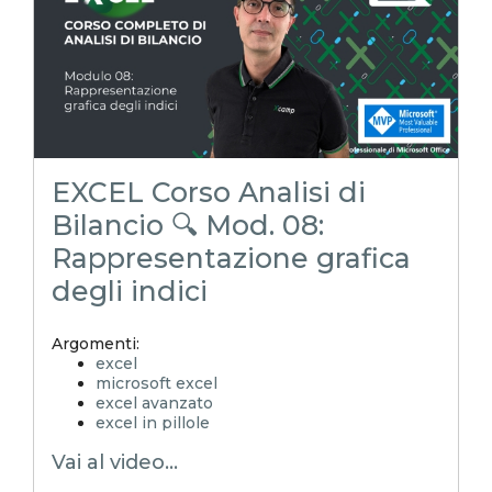
emmanuele vietti
corso excel
analisi di bilancio
rendiconto finanziario
indici di bilancio
corso analisi di bilancio
EXCEL Corso Analisi di
Bilancio 🔍 Mod. 08:
Rappresentazione grafica
degli indici
Argomenti:
excel
microsoft excel
excel avanzato
excel in pillole
EXCELoltreognilimite
Vai al video...
EXCELtrucchiesegreti
xls