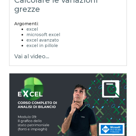
Calcolare le variazioni
grezze
Argomenti:
excel
microsoft excel
excel avanzato
excel in pillole
EXCELoltreognilimite
Vai al video...
EXCELtrucchiesegreti
xls
xlsx
excel tips
EXCELoltreognilimiteTRUCCHIeSEGRETI
excel facile
excel tutorial italiano
excel magico
emmanuele vietti
corso excel
analisi di bilancio
rendiconto finanziario
indici di bilancio
corso analisi di bilancio