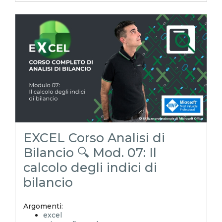
xlsx
excel tips
EXCELoltreognilimiteTRUCCHIeSEGRETI
excel facile
excel tutorial italiano
excel magico
emmanuele vietti
corso excel
analisi di bilancio
rendiconto finanziario
indici di bilancio
corso analisi di bilancio
EXCEL Corso Analisi di
Bilancio 🔍 Mod. 07: Il
calcolo degli indici di
bilancio
Argomenti:
excel