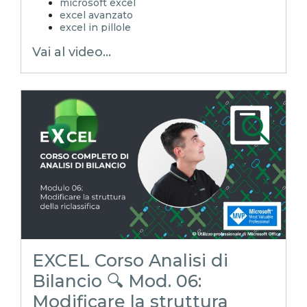
microsoft excel
excel avanzato
excel in pillole
EXCELoltreognilimite
Vai al video...
EXCELtrucchiesegreti
xls
xlsx
excel tips
EXCELoltreognilimiteTRUCCHIeSEGRETI
excel facile
excel tutorial italiano
excel magico
emmanuele vietti
corso excel
analisi di bilancio
rendiconto finanziario
indici di bilancio
corso analisi di bilancio
EXCEL Corso Analisi di
Bilancio 🔍 Mod. 06:
Modificare la struttura