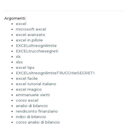
Argomenti:
excel
microsoft excel
excel avanzato
excel in pillole
EXCELoltreognilimite
EXCELtrucchiesegreti
xls
xlsx
excel tips
EXCELoltreognilimiteTRUCCHIeSEGRETI
excel facile
excel tutorial italiano
excel magico
emmanuele vietti
corso excel
analisi di bilancio
rendiconto finanziario
indici di bilancio
corso analisi di bilancio