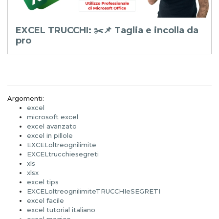
I: ✂️📌 Taglia e incolla da
EXCEL - AVA
SCEGLI.COL
Argomenti:
excel
microsoft excel
excel avanzato
excel in pillole
EXCELoltreognilimite
EXCELtrucchiesegreti
xls
xlsx
excel tips
EXCELoltreognilimiteTRUCCHIeSEGRETI
excel facile
excel tutorial italiano