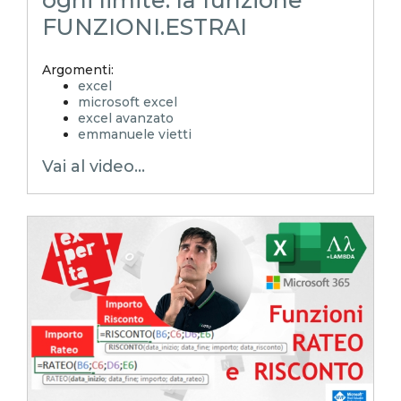
ogni limite: la funzione
FUNZIONI.ESTRAI
Argomenti:
excel
microsoft excel
excel avanzato
emmanuele vietti
excel in pillole
Vai al video...
excel tutorial ita
excel tutorial
reporting in excel
Experta
xlsx
excel magico
excel facile
EXCELoltreognilimite
EXCELtrucchiesegreti
excel tips
excel tutorial italiano
funzione lambda
lambda
FUNZIONIESTRAI
Marco Filocamo