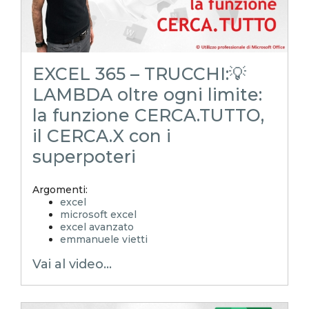
funzione lambda
lambda
estraitestomaiusc
testo maiuscolo
EXCEL 365 – TRUCCHI:💡
LAMBDA oltre ogni limite:
la funzione CERCA.TUTTO,
il CERCA.X con i
superpoteri
Argomenti:
excel
microsoft excel
excel avanzato
emmanuele vietti
excel in pillole
Vai al video...
excel tutorial ita
excel tutorial
reporting in excel
Experta