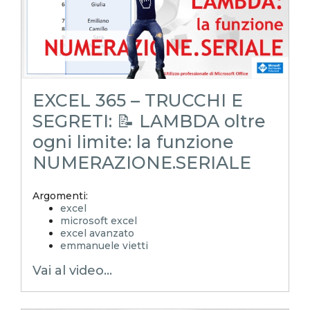
excel tips
excel tutorial italiano
funzione lambda
lambda
Rateo
Risconto
Competenza economica
EXCEL 365 – TRUCCHI E
SEGRETI: 📝 LAMBDA oltre
ogni limite: la funzione
NUMERAZIONE.SERIALE
Argomenti:
excel
microsoft excel
excel avanzato
emmanuele vietti
excel in pillole
Vai al video...
excel tutorial ita
excel tutorial
reporting in excel
Experta