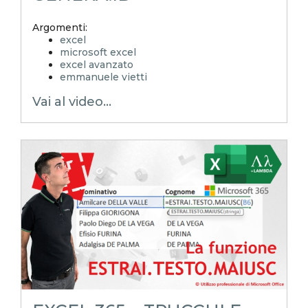
Argomenti:
excel
microsoft excel
excel avanzato
emmanuele vietti
excel in pillole
Vai al video...
excel tutorial ita
excel tutorial
reporting in excel
Experta
xlsx
excel magico
excel facile
EXCELoltreognilimite
EXCELtrucchiesegreti
excel tips
excel tutorial italiano
funzione lambda
lambda
generaid
codici dinamici
scan