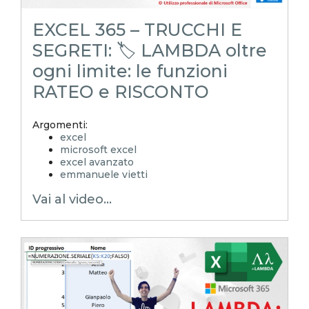
REGEX
EXCEL 365 – TRUCCHI E
SEGRETI: 🏷️ LAMBDA oltre
ogni limite: le funzioni
RATEO e RISCONTO
Argomenti:
excel
microsoft excel
excel avanzato
emmanuele vietti
excel in pillole
Vai al video...
excel tutorial ita
excel tutorial
reporting in excel
Experta
xlsx
excel magico
excel facile
EXCELoltreognilimite
EXCELtrucchiesegreti