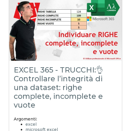
xlsx
excel magico
excel facile
EXCELoltreognilimite
EXCELtrucchiesegreti
excel tips
excel tutorial italiano
funzione lambda
lambda
isomitted
cercax
cercatutto
EXCEL 365 - TRUCCHI:👌
Controllare l’integrità di
una dataset: righe
complete, incomplete e
vuote
Argomenti:
excel
microsoft excel