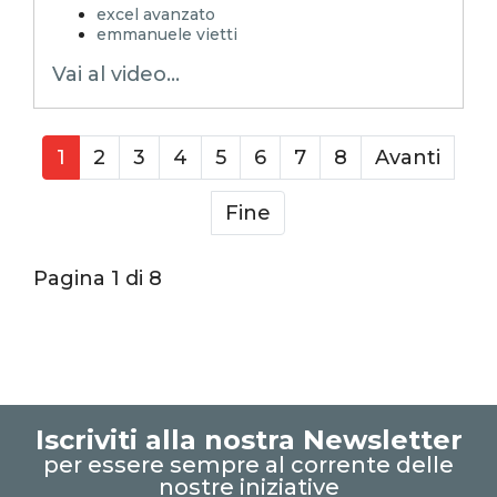
excel avanzato
emmanuele vietti
excel in pillole
Vai al video...
excel tutorial ita
excel tutorial
reporting in excel
Experta
xlsx
1
2
3
4
5
6
7
8
Avanti
excel magico
excel facile
Fine
EXCELoltreognilimite
EXCELtrucchiesegreti
excel tips
excel tutorial italiano
Pagina 1 di 8
funzione lambda
lambda
righe vuote
integrità dataset
righe incomplete
valori vuoti
Iscriviti alla nostra Newsletter
per essere sempre al corrente delle
nostre iniziative