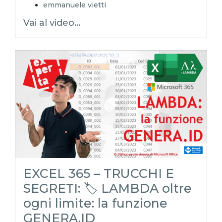
emmanuele vietti
excel in pillole
Vai al video...
excel tutorial ita
excel tutorial
reporting in excel
Experta
xlsx
excel magico
excel facile
EXCELoltreognilimite
EXCELtrucchiesegreti
excel tips
excel tutorial italiano
funzione lambda
lancia dadi
estrazione dadi
dado
gioco dadi
jazzy
EXCEL 365 – TRUCCHI E
SEGRETI: 🏷️ LAMBDA oltre
ogni limite: la funzione
GENERA.ID