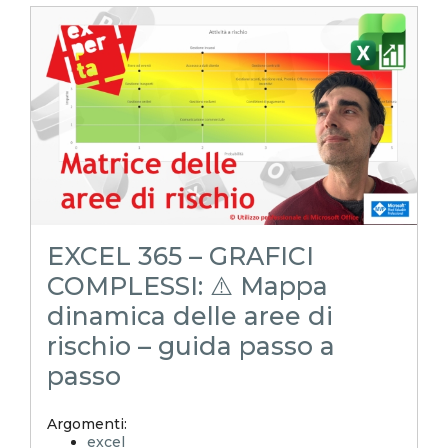
Experta
xlsx
excel magico
excel facile
EXCELoltreognilimite
EXCELtrucchiesegreti
excel tips
excel tutorial italiano
funzione lambda
lambda
riconciliazione
EXCEL 365 – GRAFICI
COMPLESSI: ⚠️ Mappa
dinamica delle aree di
rischio – guida passo a
passo
Argomenti:
excel