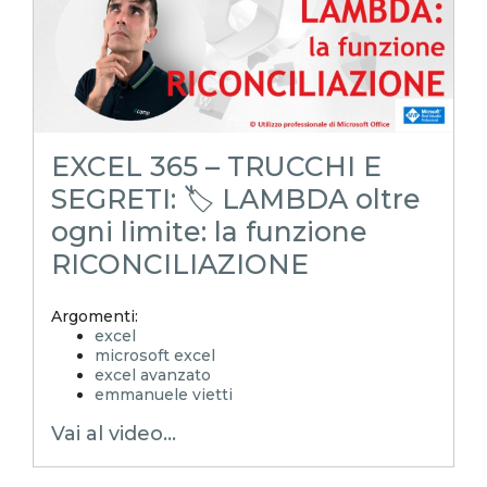
EXCEL 365 – TRUCCHI E
SEGRETI: 🏷️ LAMBDA oltre
ogni limite: la funzione
RICONCILIAZIONE
Argomenti:
excel
microsoft excel
excel avanzato
emmanuele vietti
excel in pillole
Vai al video...
excel tutorial ita
excel tutorial
reporting in excel