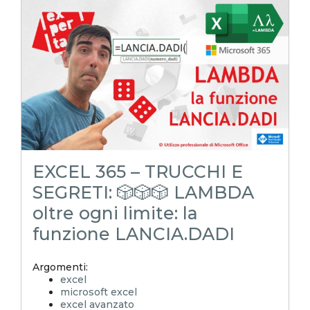
xlsx
excel magico
excel facile
EXCELoltreognilimite
EXCELtrucchiesegreti
excel tips
excel tutorial italiano
funzione lambda
lambda
numerazione seriale
EXCEL 365 – TRUCCHI E
SEGRETI: 🎲🎲🎲 LAMBDA
oltre ogni limite: la
funzione LANCIA.DADI
Argomenti:
excel
microsoft excel
excel avanzato