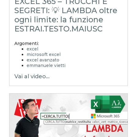
EXCEL 365 – TRUCCHI E
SEGRETI: 💡 LAMBDA oltre
ogni limite: la funzione
ESTRAI.TESTO.MAIUSC
Argomenti:
excel
microsoft excel
excel avanzato
emmanuele vietti
excel in pillole
Vai al video...
excel tutorial ita
excel tutorial
reporting in excel
Experta
xlsx
excel magico
excel facile
EXCELoltreognilimite
EXCELtrucchiesegreti
excel tips
excel tutorial italiano