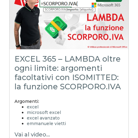
EXCELoltreognilimite
EXCELtrucchiesegreti
excel tips
excel tutorial italiano
funzione lambda
lambda
righe vuote
integrità dataset
righe incomplete
valori vuoti
EXCEL 365 – LAMBDA oltre
ogni limite: argomenti
facoltativi con ISOMITTED:
la funzione SCORPORO.IVA
Argomenti:
excel
microsoft excel
excel avanzato
emmanuele vietti
excel in pillole
Vai al video...
excel tutorial ita