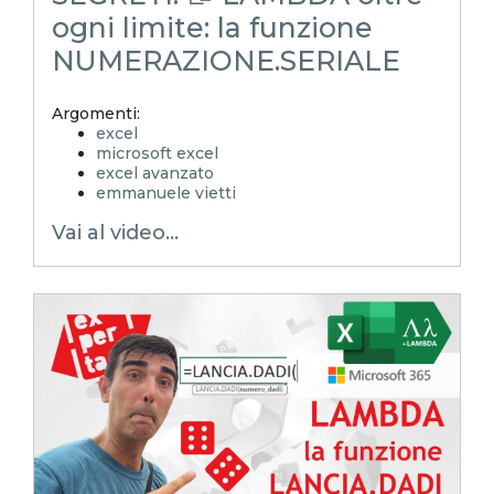
ogni limite: la funzione
NUMERAZIONE.SERIALE
Argomenti:
excel
microsoft excel
excel avanzato
emmanuele vietti
excel in pillole
Vai al video...
excel tutorial ita
excel tutorial
reporting in excel
Experta
xlsx
excel magico
excel facile
EXCELoltreognilimite
EXCELtrucchiesegreti
excel tips
excel tutorial italiano
funzione lambda
lambda
numerazione seriale