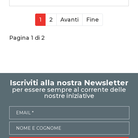
excel tutorial
reporting in excel
Experta
xlsx
1
2
Avanti
Fine
excel magico
excel facile
EXCELoltreognilimite
Pagina 1 di 2
EXCELtrucchiesegreti
excel tips
excel tutorial italiano
funzione lambda
lambda
funzione isomitted
isomitted
argomenti opzionali
Iscriviti alla nostra Newsletter
argomenti facoltativi
per essere sempre al corrente delle
nostre iniziative