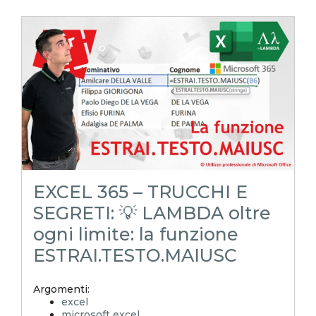
reporting in excel
Experta
xlsx
excel magico
excel facile
EXCELoltreognilimite
EXCELtrucchiesegreti
excel tips
excel tutorial italiano
funzione lambda
lambda
generaid
codici dinamici
scan
EXCEL 365 – TRUCCHI E
SEGRETI: 💡 LAMBDA oltre
ogni limite: la funzione
ESTRAI.TESTO.MAIUSC
Argomenti:
excel
microsoft excel