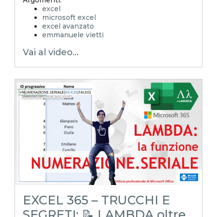
Argomenti:
excel
microsoft excel
excel avanzato
emmanuele vietti
excel in pillole
Vai al video...
excel tutorial ita
excel tutorial
reporting in excel
Experta
xlsx
excel magico
excel facile
EXCELoltreognilimite
EXCELtrucchiesegreti
excel tips
excel tutorial italiano
funzione lambda
lambda
Rateo
Risconto
Competenza economica
EXCEL 365 – TRUCCHI E
SEGRETI: 📝 LAMBDA oltre