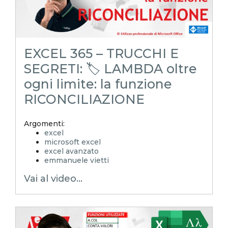
EXCEL 365 – TRUCCHI E
SEGRETI: 🏷️ LAMBDA oltre
ogni limite: la funzione
RICONCILIAZIONE
Argomenti:
excel
microsoft excel
excel avanzato
emmanuele vietti
excel in pillole
Vai al video...
excel tutorial ita
excel tutorial
reporting in excel
Experta
xlsx
excel magico