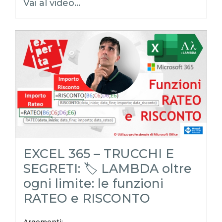
Vai al video...
excel tutorial ita
excel tutorial
reporting in excel
Experta
xlsx
excel magico
excel facile
EXCELoltreognilimite
EXCELtrucchiesegreti
excel tips
excel tutorial italiano
funzione lambda
lambda
FUNZIONIESTRAI
Marco Filocamo
REGEX
EXCEL 365 – TRUCCHI E
SEGRETI: 🏷️ LAMBDA oltre
ogni limite: le funzioni
RATEO e RISCONTO