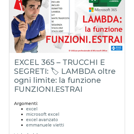
excel facile
EXCELoltreognilimite
EXCELtrucchiesegreti
excel tips
excel tutorial italiano
funzione lambda
lambda
riconciliazione
EXCEL 365 – TRUCCHI E
SEGRETI: 🏷️ LAMBDA oltre
ogni limite: la funzione
FUNZIONI.ESTRAI
Argomenti:
excel
microsoft excel
excel avanzato
emmanuele vietti
excel in pillole