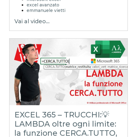
excel avanzato
emmanuele vietti
excel in pillole
Vai al video...
excel tutorial ita
excel tutorial
reporting in excel
Experta
xlsx
excel magico
excel facile
EXCELoltreognilimite
EXCELtrucchiesegreti
excel tips
excel tutorial italiano
funzione lambda
lambda
estraitestomaiusc
testo maiuscolo
EXCEL 365 – TRUCCHI:💡
LAMBDA oltre ogni limite:
la funzione CERCA.TUTTO,