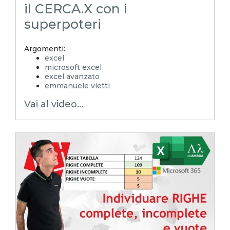
il CERCA.X con i
superpoteri
Argomenti:
excel
microsoft excel
excel avanzato
emmanuele vietti
excel in pillole
Vai al video...
excel tutorial ita
excel tutorial
reporting in excel
Experta
xlsx
excel magico
excel facile
EXCELoltreognilimite
EXCELtrucchiesegreti
excel tips
excel tutorial italiano
funzione lambda
lambda
isomitted