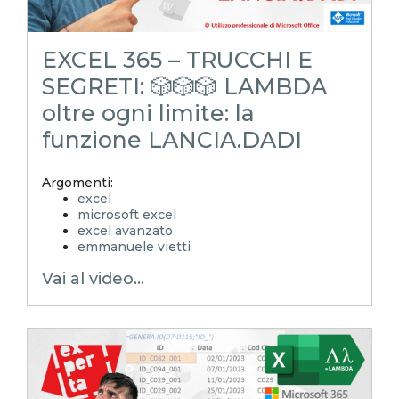
EXCEL 365 – TRUCCHI E
SEGRETI: 🎲🎲🎲 LAMBDA
oltre ogni limite: la
funzione LANCIA.DADI
Argomenti:
excel
microsoft excel
excel avanzato
emmanuele vietti
excel in pillole
Vai al video...
excel tutorial ita
excel tutorial
reporting in excel
Experta
xlsx
excel magico
excel facile
EXCELoltreognilimite