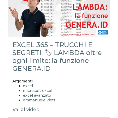
EXCELtrucchiesegreti
excel tips
excel tutorial italiano
funzione lambda
lancia dadi
estrazione dadi
dado
gioco dadi
jazzy
EXCEL 365 – TRUCCHI E
SEGRETI: 🏷️ LAMBDA oltre
ogni limite: la funzione
GENERA.ID
Argomenti:
excel
microsoft excel
excel avanzato
emmanuele vietti
excel in pillole
Vai al video...
excel tutorial ita
excel tutorial