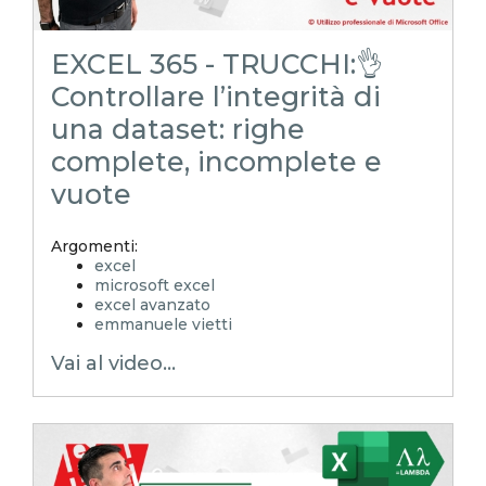
cercax
cercatutto
EXCEL 365 - TRUCCHI:👌
Controllare l’integrità di
una dataset: righe
complete, incomplete e
vuote
Argomenti:
excel
microsoft excel
excel avanzato
emmanuele vietti
excel in pillole
Vai al video...
excel tutorial ita
excel tutorial
reporting in excel
Experta
xlsx
excel magico
excel facile