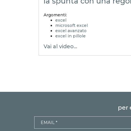
la spunta con una rego
Argomenti:
excel
microsoft excel
excel avanzato
excel in pillole
EXCELoltreognilimite
Vai al video...
EXCELtrucchiesegreti
xls
xlsx
excel tips
EXCELoltreognilimiteTRUCCHIeSE
controllo di gestione
excel facile
excel tutorial italiano
excel magico
microsoft 365
check box
convalida dati
per 
impedire selezione
verifica condizioni
impedire spunta