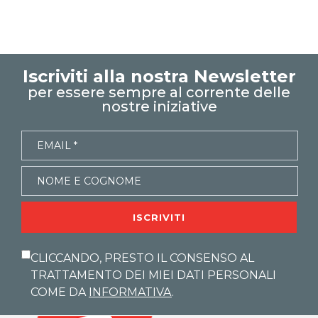
excel facile
excel tutorial italiano
excel magico
emmanuele vietti
Xcamp
corso excel
Iscriviti alla nostra Newsletter
tabella pivot
per essere sempre al corrente delle
pivot table
nostre iniziative
campi calcolati
elemento calcolato
grafico pivot
percentuali
discordanze
funzione infodatitabpivot
modelli dati
power pivot
mostra dettagli
ISCRIVITI
raggruppare dati
raggruppare data
Xcamp teoria
CLICCANDO, PRESTO IL CONSENSO AL
TRATTAMENTO DEI MIEI DATI PERSONALI
COME DA
INFORMATIVA
.