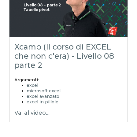
Xcamp (Il corso di EXCEL
che non c'era) - Livello 08
parte 2
Argomenti:
excel
microsoft excel
excel avanzato
excel in pillole
EXCELoltreognilimite
Vai al video...
EXCELtrucchiesegreti
xls
xlsx
excel tips
EXCELoltreognilimiteTRUCCHIeSEGRETI