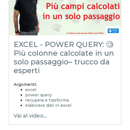
EXCEL - POWER QUERY: 🧐
Più colonne calcolate in un
solo passaggio– trucco da
esperti
Argomenti:
excel
power query
recupera e trasforma
elaborare dati in excel
raggruppa power query
Vai al video...
groupkindlocal
EXCELoltreognilimite
emmanuele vietti