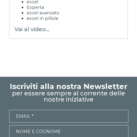
excel
Xcamp teoria
Experta
excel avanzato
excel in pillole
xlsx
Vai al video...
excel tutorial ita
excel tutorial
EXCELoltreognilimite
EXCELoltreognilimiteTRUCCHIeSEGRETI
controllo di gestione
excel tips
excel trucchi
excel segreti
emmanuele vietti
utilizzo professionale di microsoft office
tabelle pivot
Iscriviti alla nostra Newsletter
modelli dati
per essere sempre al corrente delle
discordanze
nostre iniziative
filtro rapporto
relazioni
campi calcolati
elementi calcolati
Dirette streaming
Excel Tabelle Pivot