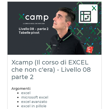
Experta
xlsx
utilizzo professionale di microsoft office
controllo di gestione
query excel
excel magico
excel tutorial italiano
power query tutorial italiano
excel facile
campi calcolati
Xcamp (Il corso di EXCEL
che non c'era) - Livello 08
parte 2
Argomenti:
excel
microsoft excel
excel avanzato
excel in pillole