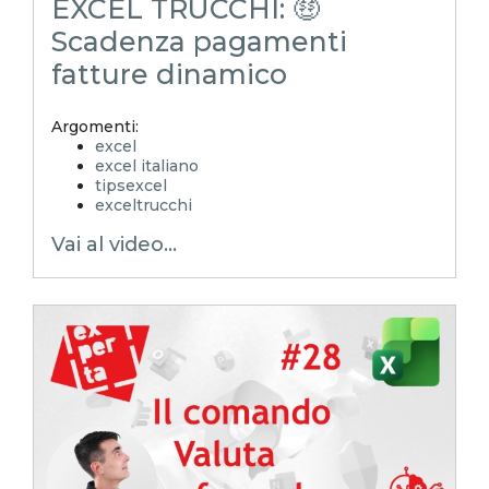
EXCEL TRUCCHI: 🤑
Scadenza pagamenti
fatture dinamico
Argomenti:
excel
excel italiano
tipsexcel
exceltrucchi
EXCELoltreognilimite
Vai al video...
Xcamp
emmanuele vietti
superexcel
exceltips
microsoft excel
excel_learning
excel_master
shorts
youtubeshorts