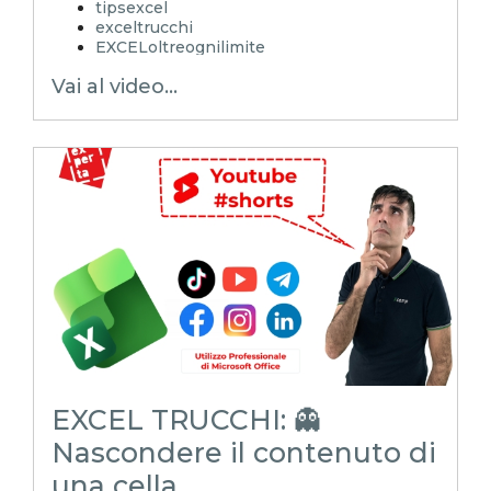
tipsexcel
exceltrucchi
EXCELoltreognilimite
Xcamp
Vai al video...
emmanuele vietti
intelligenzaartificiale
iagenerativa
avatar AI
EXCEL TRUCCHI: 👻
Nascondere il contenuto di
una cella