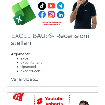
EXCEL BAU: 🐶 Recensioni
stellari
Argomenti:
excel
excel italiano
tipsexcel
exceltrucchi
EXCELoltreognilimite
Vai al video...
Xcamp
emmanuele vietti
superexcel
exceltips
microsoft excel
excel_learning
excel_master