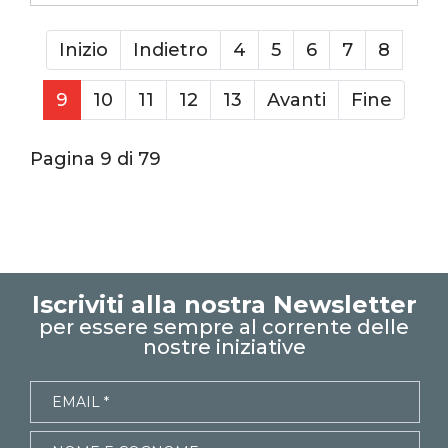
superexcel
exceltips
microsoft excel
Inizio
Indietro
4
5
6
7
8
excel_learning
excel_master
9
10
11
12
13
Avanti
Fine
shorts
youtubeshorts
Pagina 9 di 79
Iscriviti alla nostra Newsletter
per essere sempre al corrente delle
nostre iniziative