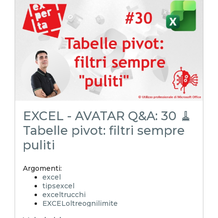
microsoft excel
excel_learning
excel_master
shorts
youtubeshorts
EXCEL - AVATAR Q&A: 30 🧹
Tabelle pivot: filtri sempre
puliti
Argomenti:
excel
tipsexcel
exceltrucchi
EXCELoltreognilimite
Xcamp