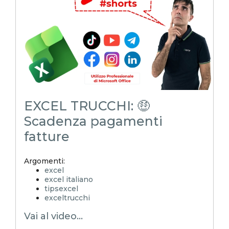
excel_master
shorts
youtubeshorts
EXCEL TRUCCHI: 🤑
Scadenza pagamenti
fatture
Argomenti:
excel
excel italiano
tipsexcel
exceltrucchi
EXCELoltreognilimite
Vai al video...
Xcamp
emmanuele vietti