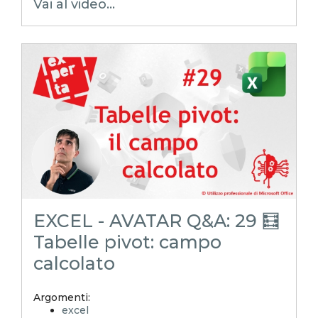
Vai al video...
emmanuele vietti
intelligenzaartificiale
iagenerativa
avatar AI
EXCEL - AVATAR Q&A: 29 🧮
Tabelle pivot: campo
calcolato
Argomenti:
excel