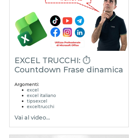
shorts
youtubeshorts
EXCEL TRUCCHI: ⏱️
Countdown Frase dinamica
Argomenti:
excel
excel italiano
tipsexcel
exceltrucchi
EXCELoltreognilimite
Vai al video...
Xcamp
emmanuele vietti
superexcel
exceltips