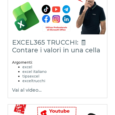
youtubeshorts
EXCEL365 TRUCCHI: 🧾
Contare i valori in una cella
Argomenti:
excel
excel italiano
tipsexcel
exceltrucchi
EXCELoltreognilimite
Vai al video...
Xcamp
emmanuele vietti
superexcel
exceltips
microsoft excel
excel_learning