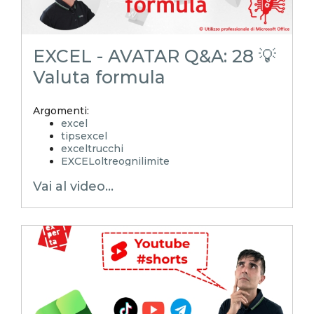
EXCEL - AVATAR Q&A: 28 💡
Valuta formula
Argomenti:
excel
tipsexcel
exceltrucchi
EXCELoltreognilimite
Xcamp
Vai al video...
emmanuele vietti
intelligenzaartificiale
iagenerativa
avatar AI