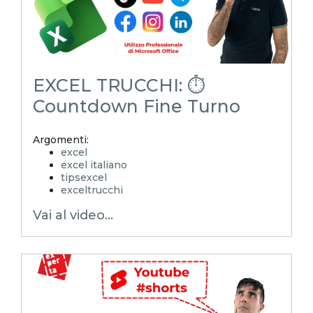
EXCEL TRUCCHI: ⏱️
Countdown Fine Turno
Argomenti:
excel
excel italiano
tipsexcel
exceltrucchi
EXCELoltreognilimite
Vai al video...
Xcamp
emmanuele vietti
superexcel
exceltips
microsoft excel
excel_learning
excel_master
shorts