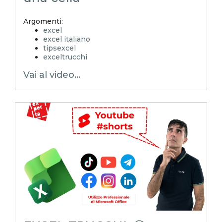
Argomenti:
excel
excel italiano
tipsexcel
exceltrucchi
EXCELoltreognilimite
Vai al video...
Xcamp
emmanuele vietti
superexcel
exceltips
microsoft excel
excel_learning
excel_master
shorts
youtubeshorts