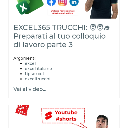
EXCEL365 TRUCCHI: 🧑🧑‍🎓
Preparati al tuo colloquio
di lavoro parte 3
Argomenti:
excel
excel italiano
tipsexcel
exceltrucchi
EXCELoltreognilimite
Vai al video...
Xcamp
emmanuele vietti
superexcel
exceltips
microsoft excel
excel_learning
excel_master
shorts