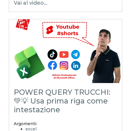
Vai al video...
Xcamp
emmanuele vietti
superexcel
exceltips
microsoft excel
excel_learning
excel_master
shorts
youtubeshorts
POWER QUERY TRUCCHI:
💚💡 Usa prima riga come
intestazione
Argomenti:
excel