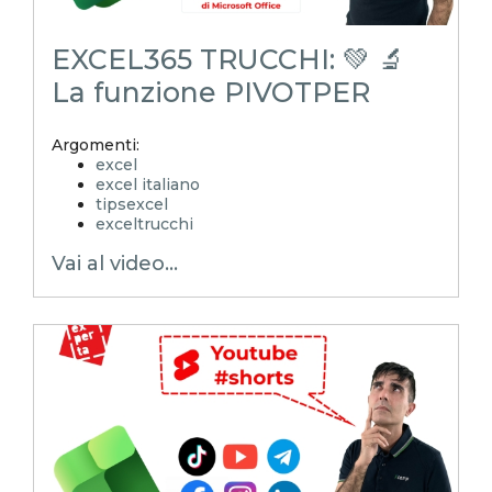
EXCEL365 TRUCCHI: 💚 🔬
La funzione PIVOTPER
Argomenti:
excel
excel italiano
tipsexcel
exceltrucchi
EXCELoltreognilimite
Vai al video...
Xcamp
emmanuele vietti
superexcel
exceltips
microsoft excel
excel_learning
excel_master
shorts
youtubeshorts