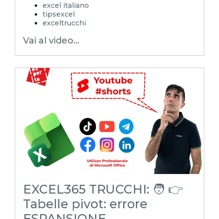
excel italiano
tipsexcel
exceltrucchi
EXCELoltreognilimite
Vai al video...
Xcamp
emmanuele vietti
superexcel
exceltips
microsoft excel
excel_learning
excel_master
shorts
youtubeshorts
EXCEL365 TRUCCHI: 🧑 👉
Tabelle pivot: errore
ESPANSIONE