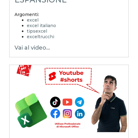
Argomenti:
excel
excel italiano
tipsexcel
exceltrucchi
EXCELoltreognilimite
Vai al video...
Xcamp
emmanuele vietti
superexcel
exceltips
microsoft excel
excel_learning
excel_master
shorts
youtubeshorts