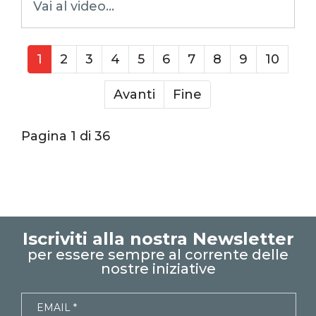
Vai al video...
Xcamp
emmanuele vietti
superexcel
exceltips
microsoft excel
1
2
3
4
5
6
7
8
9
10
excel_learning
excel_master
Avanti
Fine
shorts
youtubeshorts
Pagina 1 di 36
Iscriviti alla nostra Newsletter
per essere sempre al corrente delle
nostre iniziative