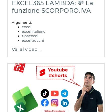
EXCEL365 LAMBDA: 💸 La
funzione SCORPORO.IVA
Argomenti:
excel
excel italiano
tipsexcel
exceltrucchi
EXCELoltreognilimite
Vai al video...
Xcamp
emmanuele vietti
superexcel
exceltips
microsoft excel
excel_learning
excel_master
shorts
youtubeshorts