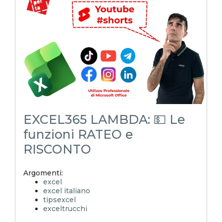
microsoft excel
excel_learning
excel_master
shorts
youtubeshorts
EXCEL365 LAMBDA: 💵 Le
funzioni RATEO e
RISCONTO
Argomenti:
excel
excel italiano
tipsexcel
exceltrucchi
EXCELoltreognilimite