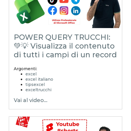
POWER QUERY TRUCCHI:
💚💡 Visualizza il contenuto
di tutti i campi di un record
Argomenti:
excel
excel italiano
tipsexcel
exceltrucchi
EXCELoltreognilimite
Vai al video...
Xcamp
emmanuele vietti
superexcel
exceltips
microsoft excel
excel_learning