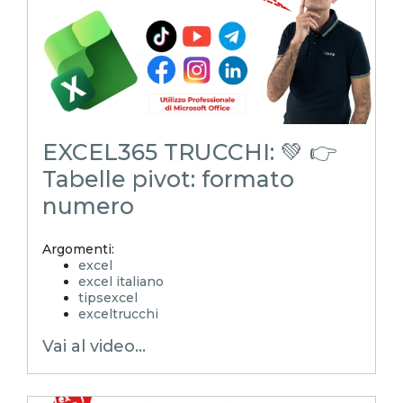
youtubeshorts
EXCEL365 TRUCCHI: 💚 👉
Tabelle pivot: formato
numero
Argomenti:
excel
excel italiano
tipsexcel
exceltrucchi
EXCELoltreognilimite
Vai al video...
Xcamp
emmanuele vietti
superexcel
exceltips