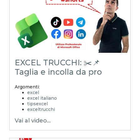
excel_master
shorts
youtubeshorts
EXCEL TRUCCHI: ✂️📌
Taglia e incolla da pro
Argomenti:
excel
excel italiano
tipsexcel
exceltrucchi
EXCELoltreognilimite
Vai al video...
Xcamp
emmanuele vietti
superexcel
exceltips