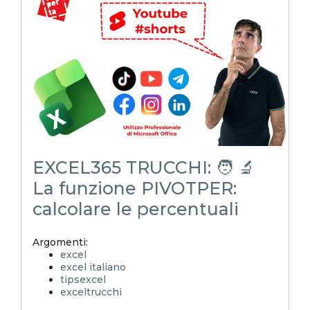
microsoft excel
excel_learning
excel_master
shorts
youtubeshorts
EXCEL365 TRUCCHI: 🧑 🔬
La funzione PIVOTPER:
calcolare le percentuali
Argomenti:
excel
excel italiano
tipsexcel
exceltrucchi
EXCELoltreognilimite