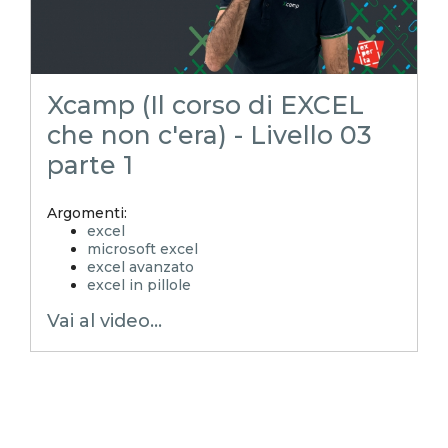
Xcamp (Il corso di EXCEL
che non c'era) - Livello 03
parte 1
Argomenti:
excel
microsoft excel
excel avanzato
excel in pillole
EXCELoltreognilimite
Vai al video...
EXCELtrucchiesegreti
xls
xlsx
excel tips
EXCELoltreognilimiteTRUCCHIeSEGRETI
excel facile
excel tutorial italiano
excel magico