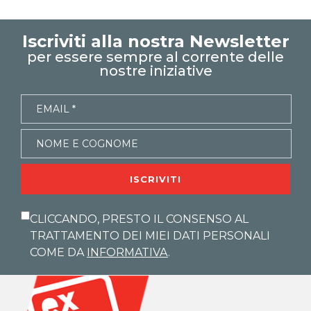
Xcamp
emmanuele vietti
corso excel
Iscriviti alla nostra Newsletter
funzioni excel
per essere sempre al corrente delle
tutorial funzioni excel
nostre iniziative
funzione se
funzioni logiche
funzione E
funzione O
SE nidificato
sintassi funzione
Xcamp teoria
ISCRIVITI
CLICCANDO, PRESTO IL CONSENSO AL
TRATTAMENTO DEI MIEI DATI PERSONALI
COME DA
INFORMATIVA
.