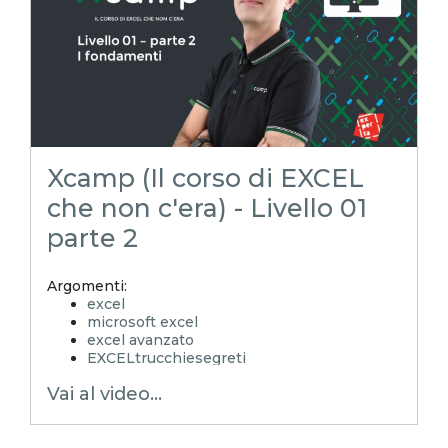
Xcamp
emmanuele vietti
corso excel
Excel base
foglio di lavoro
iniziare a impare excel
Xcamp teoria
Xcamp (Il corso di EXCEL
che non c'era) - Livello 01
parte 2
Argomenti:
excel
microsoft excel
excel avanzato
EXCELtrucchiesegreti
xls
Vai al video...
xlsx
excel tips
EXCELoltreognilimiteTRUCCHIeSEGRETI
excel facile