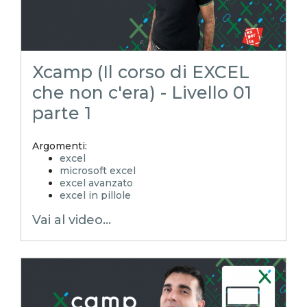
Xcamp (Il corso di EXCEL
che non c'era) - Livello 01
parte 1
Argomenti:
excel
microsoft excel
excel avanzato
excel in pillole
EXCELtrucchiesegreti
Vai al video...
xls
xlsx
excel tips
EXCELoltreognilimite
EXCELoltreognilimiteTRUCCHIeSEGRETI
excel facile
excel tutorial italiano
excel magico