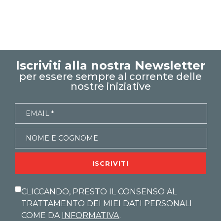
excel tutorial italiano
excel magico
Xcamp
emmanuele vietti
corso excel
Excel base
foglio di lavoro
Iscriviti alla nostra Newsletter
collegamenti esterni
per essere sempre al corrente delle
formule
nostre iniziative
collegamenti
note
commenti
Xcamp teoria
ISCRIVITI
CLICCANDO, PRESTO IL CONSENSO AL
TRATTAMENTO DEI MIEI DATI PERSONALI
COME DA
INFORMATIVA
.