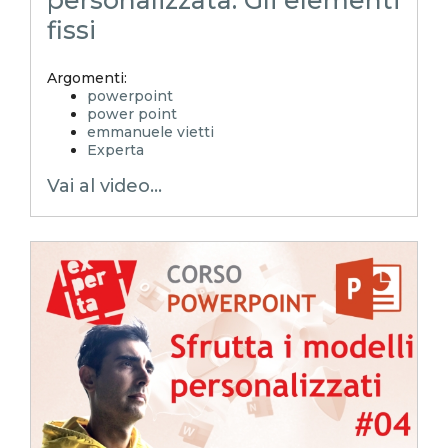
personalizzata: Gli elementi
fissi
Argomenti:
powerpoint
power point
emmanuele vietti
Experta
ppt
Vai al video...
pptx
Modelli di powerpoint
modelli di presentazione
presentazione personalizzata
modello di presentazione personalizzata
layout powerpoint
schema diapositiva
corso powerpoint
pillole powerpoint
power point trucchi
power point segreti
elementi fissi powerpoint
logo presentazione powerpoint
eliminare logo powerpoint
powerpoint tutorial