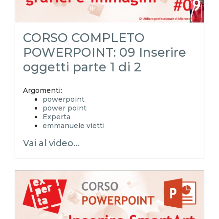
powerpoint tutorial
tutorial
POWERPOINToltreognilimite
POWERPOINToltreognilimiteTRUCCHIeSEGRETI
CORSO COMPLETO
POWERPOINT: 09 Inserire
oggetti parte 1 di 2
Argomenti:
powerpoint
power point
Experta
emmanuele vietti
ppt
Vai al video...
pptx
layout powerpoint
corso powerpoint
pillole powerpoint
slides
creare una presentazione
powerpoint tabella
tabella excel in powerpoint
grafico powerpoint