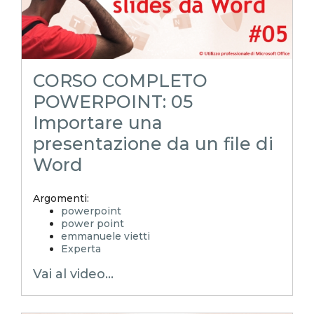
raccolta modelli personali
modello di powerpoint
potx
powerpoint tutorial
POWERPOINToltreognilimite
POWERPOINToltreognilimiteTRUCCHIeSEGRETI
CORSO COMPLETO
POWERPOINT: 05
Importare una
presentazione da un file di
Word
Argomenti:
powerpoint
power point
emmanuele vietti
Experta
ppt
Vai al video...
pptx
Modelli di powerpoint
modelli di presentazione
presentazione personalizzata