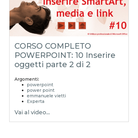
inserire immagine in powerpoint
immagini da web powerpoint
inserisci schermata
inserisci videata
incorporare documento in powerpoint
anteprima documento in powerpoint
powerpoint tutorial
tutorial
CORSO COMPLETO
POWERPOINToltreognilimite
POWERPOINToltreognilimiteTRUCCHIeSEGRETI
POWERPOINT: 10 Inserire
oggetti parte 2 di 2
Argomenti:
powerpoint
power point
emmanuele vietti
Experta
ppt
Vai al video...
pptx
layout powerpoint
corso powerpoint
pillole powerpoint
slides