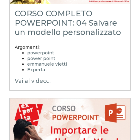
POWERPOINToltreognilimite
POWERPOINToltreognilimiteTRUCCHIeSEGRETI
CORSO COMPLETO
POWERPOINT: 04 Salvare
un modello personalizzato
Argomenti:
powerpoint
power point
emmanuele vietti
Experta
ppt
Vai al video...
pptx
Modelli di powerpoint
modelli di presentazione
presentazione personalizzata
layout powerpoint
schema diapositiva
corso powerpoint
pillole powerpoint
power point trucchi
salvare modello personalizzato
salvare modello personale