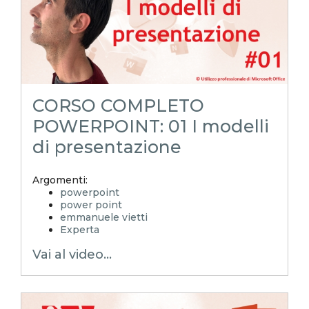
CORSO COMPLETO
POWERPOINT: 01 I modelli
di presentazione
Argomenti:
powerpoint
power point
emmanuele vietti
Experta
ppt
Vai al video...
pptx
Modelli di powerpoint
modelli di presentazione
presentazione personalizzata
layout powerpoint