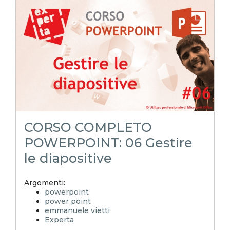
layout powerpoint
schema diapositiva
corso powerpoint
pillole powerpoint
power point trucchi
power point segreti
importare da word a powerpoint
struttura personalizzata da word
stili word
sommario word in powerpoint
powerpoint tutorial
POWERPOINToltreognilimite
POWERPOINToltreognilimiteTRUCCHIeSEGRETI
CORSO COMPLETO
word
POWERPOINT: 06 Gestire
le diapositive
Argomenti:
powerpoint
power point
emmanuele vietti
Experta
ppt