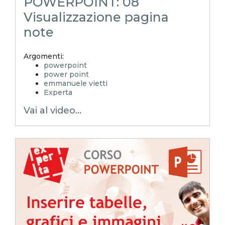
POWERPOINT: 08
Visualizzazione pagina
note
Argomenti:
powerpoint
power point
emmanuele vietti
Experta
ppt
Vai al video...
pptx
layout powerpoint
corso powerpoint
pillole powerpoint
power point trucchi
power point segreti
slides
pagina note
visualizzazione pagina note
inserire note in una presentazione
note relatore
mnote presentazione
note slides