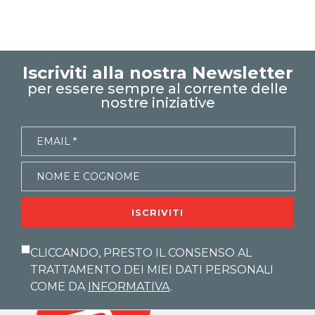
creare una presentazione
smartart
elementi multimediali in powerpoint
video powerpoint
file audio in powerpoint
pulsanti di azione
Iscriviti alla nostra Newsletter
collegamenti ipertestuali in powerpoint
per essere sempre al corrente delle
powerpoint tutorial
nostre iniziative
tutorial
POWERPOINToltreognilimite
POWERPOINToltreognilimiteTRUCCHIeSEGRETI
ISCRIVITI
CLICCANDO, PRESTO IL CONSENSO AL
TRATTAMENTO DEI MIEI DATI PERSONALI
COME DA
INFORMATIVA
.