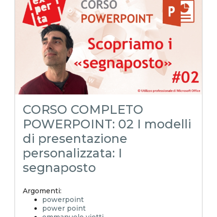
modello di presentazione personalizzata
schema diapositiva
corso powerpoint
pillole powerpoint
power point trucchi
power point segreti
powerpoint tutorial
POWERPOINToltreognilimite
POWERPOINToltreognilimiteTRUCCHIeSEGRETI
CORSO COMPLETO
POWERPOINT: 02 I modelli
di presentazione
personalizzata: I
segnaposto
Argomenti:
powerpoint
power point
emmanuele vietti