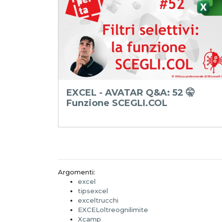
ia e
EXCEL - AVATAR Q&A: 52 🤫
Funzione SCEGLI.COL
Argomenti:
excel
tipsexcel
exceltrucchi
EXCELoltreognilimite
Xcamp