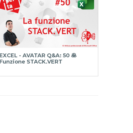
EXCEL - AVATAR Q&A: 50 🥞
POWER 
Funzione STACK.VERT
Visualiz
campi 