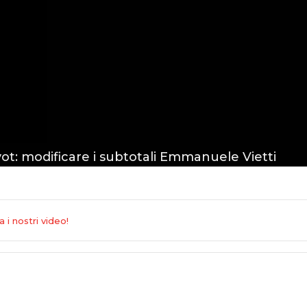
t: modificare i subtotali
Emmanuele Vietti
i nostri video!