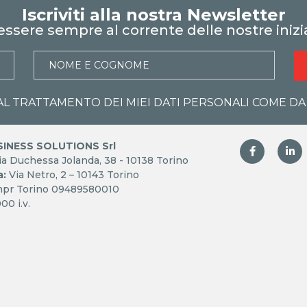
Iscriviti alla nostra Newsletter
essere sempre al corrente delle nostre inizi
AL TRATTAMENTO DEI MIEI DATI PERSONALI COME D
SINESS SOLUTIONS Srl
a Duchessa Jolanda, 38 - 10138 Torino
a:
Via Netro, 2 – 10143 Torino
mpr Torino 09489580010
00 i.v.