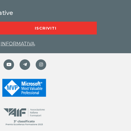
ative
ISCRIVITI
A
INFORMATIVA
.