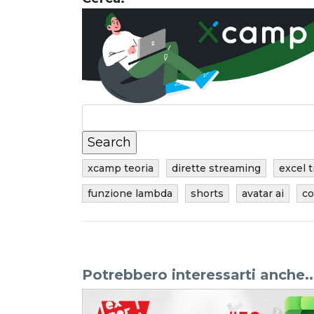
xcamp teoria
dirette streaming
excel t
funzione lambda
shorts
avatar ai
co
Potrebbero interessarti anche..